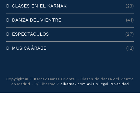
CLASES EN EL KARNAK
(23)
DANZA DEL VIENTRE
(41)
ESPECTACULOS
(27)
MUSICA ÁRABE
(12)
Copyright © El Karnak Danza Oriental - Clases de danza del vientre
en Madrid - C/ Libertad 7
elkarnak.com
Avislo legal
Privacidad