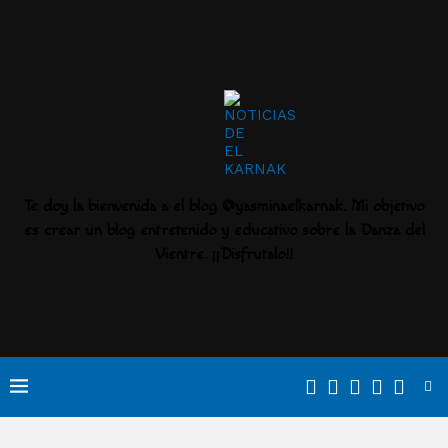
Te doy la bienvenida a el blog @yasminaelkarnak. Mi objetivo
es crear un blog entretenido y educativo sobre la Danza del
Vientre. ¡¡Disfrutalo!!