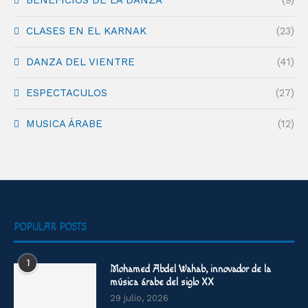
BENEFICIOS DE LA DANZA
(9)
CLASES EN EL KARNAK
(23)
DANZA DEL VIENTRE
(41)
ESPECTACULOS
(27)
MUSICA ÁRABE
(12)
POPULAR POSTS
1
Mohamed Abdel Wahab, innovador de la
música árabe del siglo XX
29 julio, 2026