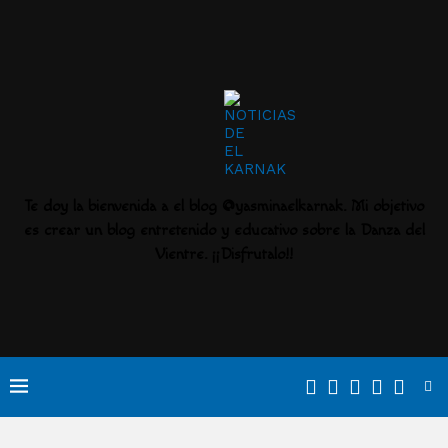
Te doy la bienvenida a el blog @yasminaelkarnak. Mi objetivo
es crear un blog entretenido y educativo sobre la Danza del
Vientre. ¡¡Disfrutalo!!