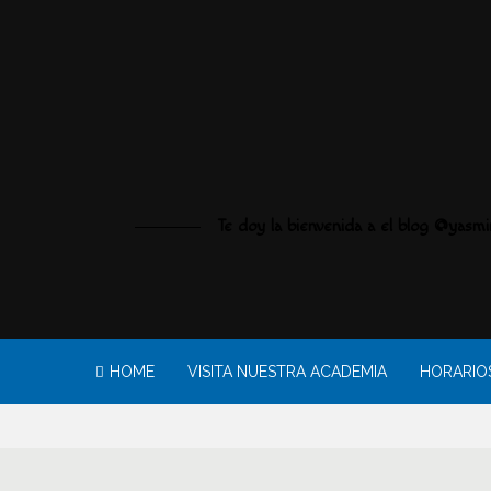
Te doy la bienvenida a el blog @yasmin
HOME
VISITA NUESTRA ACADEMIA
HORARIOS