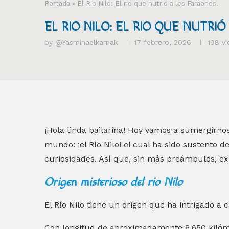
Portada
»
El Rio Nilo: El rio que nutrió a los Faraones.
EL RIO NILO: EL RIO QUE NUTRI
by
@yasminaelkarnak
17 febrero, 2026
198
vi
¡Hola linda bailarina! Hoy vamos a sumergirnos
mundo: ¡el Río Nilo! el cual ha sido sustento d
curiosidades. Así que, sin más preámbulos, exp
Origen misterioso del rio Nilo
El Río Nilo tiene un origen que ha intrigado a c
Con longitud de aproximadamente 6,650 kilóme