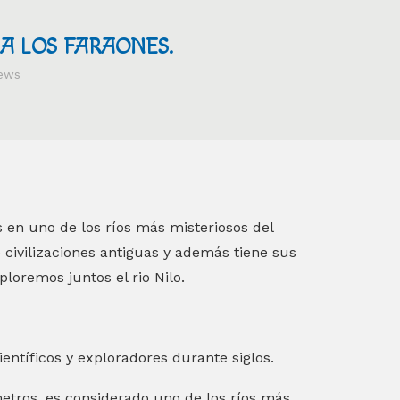
Ó A LOS FARAONES.
ews
 en uno de los ríos más misteriosos del
e civilizaciones antiguas y además tiene sus
loremos juntos el rio Nilo.
ientíficos y exploradores durante siglos.
tros, es considerado uno de los ríos más